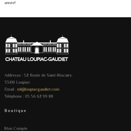
année!
Addresse : 52 Route de Saint-Macaire,
33410 Loupiac
Email :
ml@loupiacgaudiet.com
Téléphone : 05 56 62 99 88
Boutique
Mon Compte