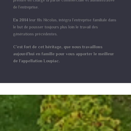
prendre en charge la partie commerciale et administrative
de l’entreprise.
En 2014
leur fils Nicolas, intégra l’entreprise familiale dans
le but de pousser toujours plus loin le travail des
générations précédentes.
C’est fort de cet héritage, que nous travaillons
aujourd’hui en famille pour vous apporter le meilleur
de l’appellation Loupiac.